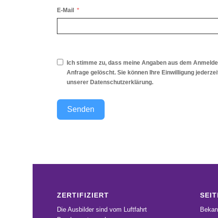
E-Mail
Ich stimme zu, dass meine Angaben aus dem Anmeldef
Anfrage gelöscht. Sie können Ihre Einwilligung jederze
unserer
Datenschutzerklärung
.
Senden
ZERTIFIZIERT
SEIT
Die Ausbilder sind vom Luftfahrt
Bekan