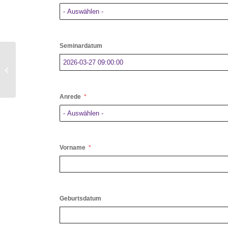
Seminardatum
Live-Online-Schulung
Sicherheitskontrollen bei Fracht &
Post – 11.2.3.9
Anrede
Vorname
Geburtsdatum