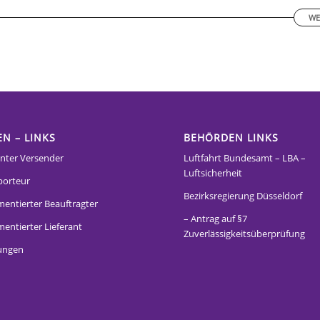
WE
EN – LINKS
BEHÖRDEN LINKS
nter Versender
Luftfahrt Bundesamt – LBA –
Luftsicherheit
porteur
Bezirksregierung Düsseldorf
mentierter Beauftragter
– Antrag auf §7
entierter Lieferant
Zuverlässigkeitsüberprüfung
ungen