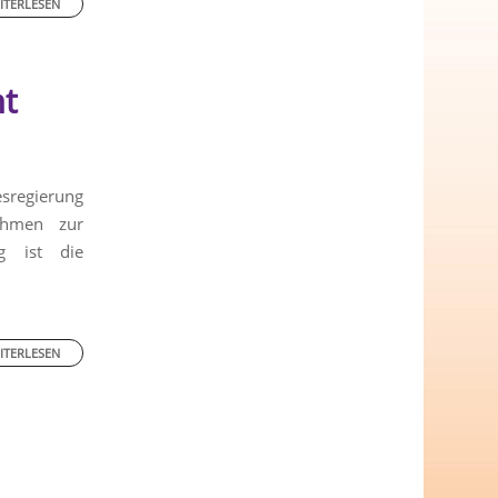
ITERLESEN
mt
sregierung
ahmen zur
g ist die
ITERLESEN