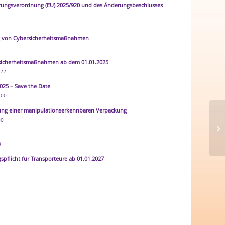
erungsverordnung (EU) 2025/920 und des Änderungsbeschlusses
g von Cybersicherheitsmaßnahmen
8
icherheitsmaßnahmen ab dem 01.01.2025
:22
025 – Save the Date
:00
tung einer manipulationserkennbaren Verpackung
Än
00
Er
6.6
3
pflicht für Transporteure ab 01.01.2027