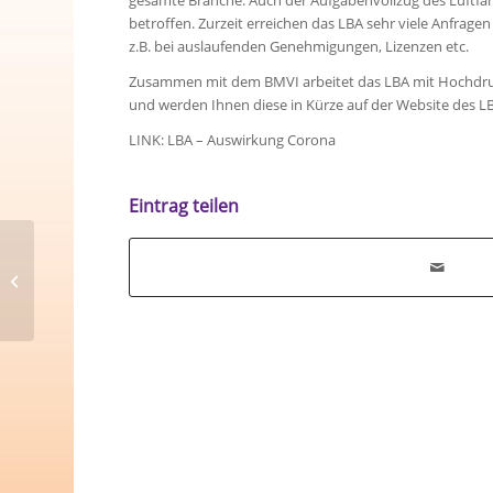
gesamte Branche. Auch der Aufgabenvollzug des Luftf
betroffen. Zurzeit erreichen das LBA sehr viele Anfrage
z.B. bei auslaufenden Genehmigungen, Lizenzen etc.
Zusammen mit dem BMVI arbeitet das LBA mit Hochdr
und werden Ihnen diese in Kürze auf der Website des LB
LINK: LBA – Auswirkung Corona
Eintrag teilen
Fortbildung von
Sicherheitsbeauftragten