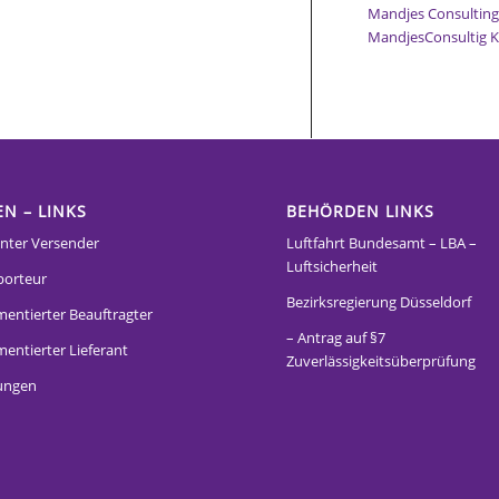
Mandjes Consultin
MandjesConsultig 
EN – LINKS
BEHÖRDEN LINKS
nter Versender
Luftfahrt Bundesamt – LBA –
Luftsicherheit
porteur
Bezirksregierung Düsseldorf
mentierter Beauftragter
– Antrag auf §7
entierter Lieferant
Zuverlässigkeitsüberprüfung
ungen