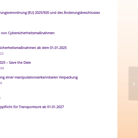
erungsverordnung (EU) 2025/920 und des Änderungsbeschlusses
g von Cybersicherheitsmaßnahmen
8
icherheitsmaßnahmen ab dem 01.01.2025
:22
025 – Save the Date
:00
Hi
tung einer manipulationserkennbaren Verpackung
ma
00
Ve
3
pflicht für Transporteure ab 01.01.2027