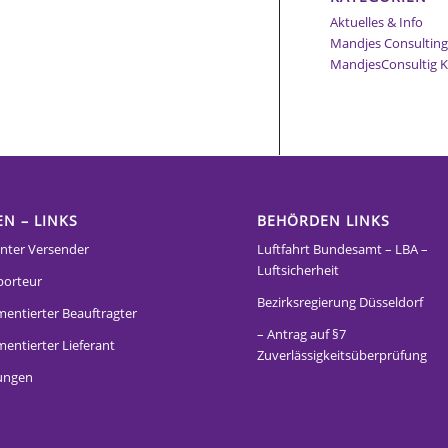
Aktuelles & Info
Mandjes Consultin
MandjesConsultig 
EN – LINKS
BEHÖRDEN LINKS
nter Versender
Luftfahrt Bundesamt – LBA –
Luftsicherheit
porteur
Bezirksregierung Düsseldorf
mentierter Beauftragter
– Antrag auf §7
entierter Lieferant
Zuverlässigkeitsüberprüfung
ungen