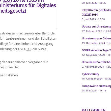
20. Juni 2025 - 20:30
nisteriums für Digitales
heitsgesetz)
Inkrafttreten der Änd
C(2025) 3014
6. Juni 2025 - 15:00
Update zur Umsetzun
27. Februar 2025 - 12:2
A
als dessen nachgeordneter Behörde
fahrtunternehmen und der Beteiligten
Umsetzung von Cybers
19. Dezember 2024 - 12
lage für eine einheitliche Auslegung
nderung der DVO (
EU
) 2015/1998
DEKRA Aviation Tage 2
12. November 2024 - 16
ng der europäischen Vorgaben für
Hinweis zur Verpflich
5. November 2024 - 12:
rreicht werden.
Cybersecurity
tsmaßnahmen
18. Oktober 2024 - 15:3
Europaweite Zulassungs
28. Mai 2024 - 16:16
KATEGORIEN